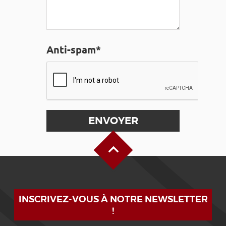
Anti-spam*
Haut de page
INSCRIVEZ-VOUS À NOTRE NEWSLETTER
!