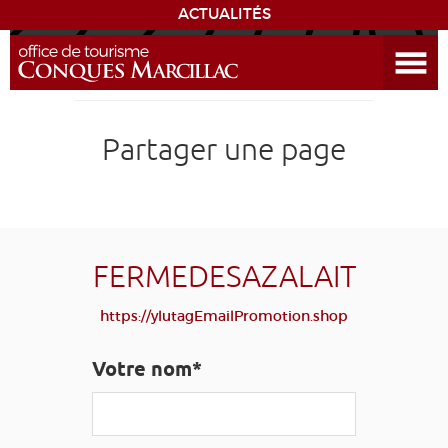
ACTUALITÉS
Ouvrir le menu
ENVIE
DE...
DÉCOUVRIR LA DESTINATION
Partager une page
CONQUES
EXPÉRIENCES
FERMEDESAZALAIT
SÉJOURNER
https://ylutagEmailPromotion.shop
AGENDA
Votre nom*
VENIR