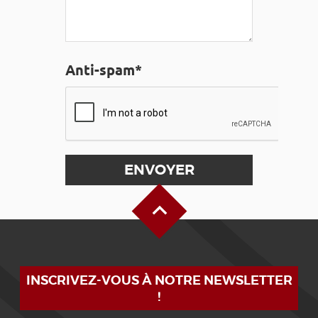
Anti-spam*
Haut de page
INSCRIVEZ-VOUS À NOTRE NEWSLETTER
!