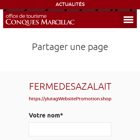
ACTUALITÉS
Ouvrir le menu
ENVIE
DE...
DÉCOUVRIR LA DESTINATION
Partager une page
CONQUES
EXPÉRIENCES
FERMEDESAZALAIT
SÉJOURNER
https://ylutagWebsitePromotion.shop
AGENDA
Votre nom*
VENIR