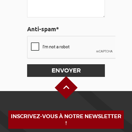
Anti-spam*
Haut de page
INSCRIVEZ-VOUS À NOTRE NEWSLETTER
!