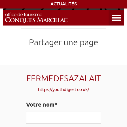
Ouvrir le menu
ENVIE
DE...
DÉCOUVRIR LA DESTINATION
Partager une page
CONQUES
EXPÉRIENCES
FERMEDESAZALAIT
SÉJOURNER
https://youthdigest.co.uk/
AGENDA
Votre nom*
VENIR