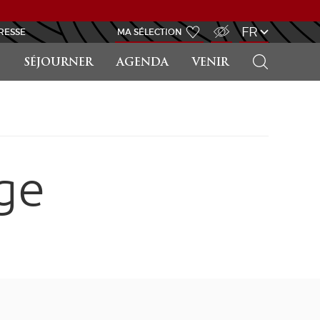
ACCÈS MALVOYANT
FR
RESSE
MA SÉLECTION
RECHERCHER
SÉJOURNER
AGENDA
VENIR
ge