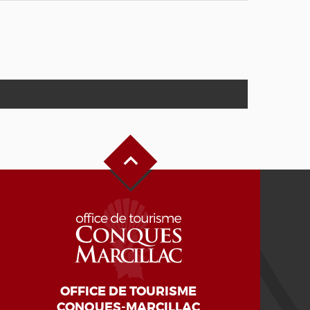
Haut de page
OFFICE DE TOURISME
CONQUES-MARCILLAC