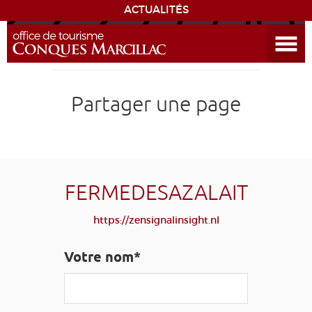
ACTUALITÉS
Ouvrir le menu
ENVIE
DE...
DÉCOUVRIR LA DESTINATION
Partager une page
CONQUES
EXPÉRIENCES
FERMEDESAZALAIT
SÉJOURNER
https://zensignalinsight.nl
AGENDA
Votre nom*
VENIR