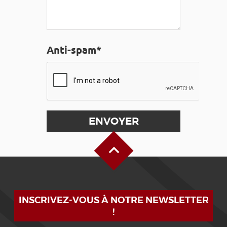
Anti-spam*
Haut de page
INSCRIVEZ-VOUS À NOTRE NEWSLETTER
!