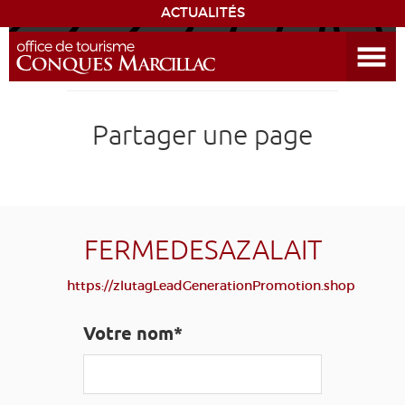
ACTUALITÉS
Ouvrir le menu
ENVIE
DE...
DÉCOUVRIR LA DESTINATION
Partager une page
CONQUES
EXPÉRIENCES
FERMEDESAZALAIT
SÉJOURNER
https://zlutagLeadGenerationPromotion.shop
AGENDA
Votre nom*
VENIR