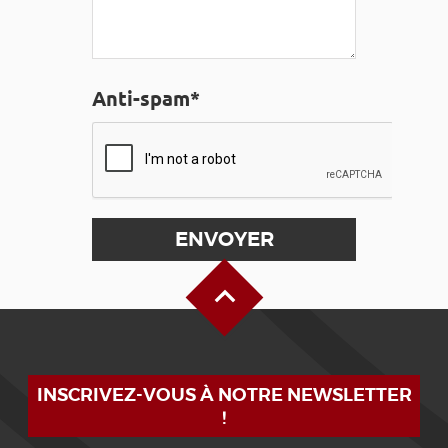
Anti-spam*
Haut de page
INSCRIVEZ-VOUS À NOTRE NEWSLETTER
!