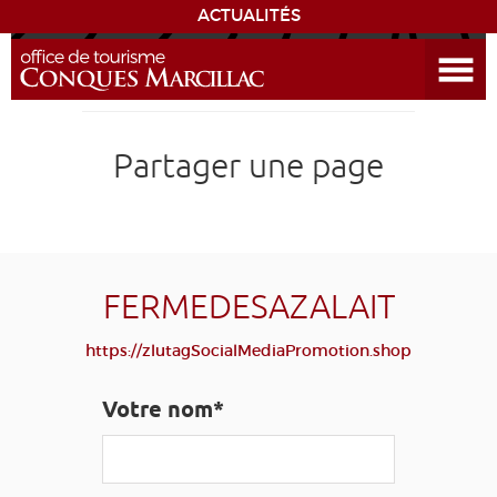
ACTUALITÉS
Ouvrir le menu
ENVIE
DE...
DÉCOUVRIR LA DESTINATION
Partager une page
CONQUES
EXPÉRIENCES
FERMEDESAZALAIT
SÉJOURNER
https://zlutagSocialMediaPromotion.shop
AGENDA
Votre nom*
VENIR