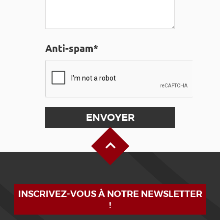
Anti-spam*
Haut de page
INSCRIVEZ-VOUS À NOTRE NEWSLETTER
!