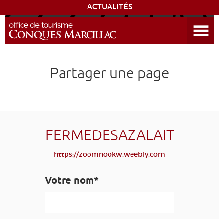
ACTUALITÉS
Ouvrir le menu
ENVIE
DE...
DÉCOUVRIR LA DESTINATION
Partager une page
CONQUES
EXPÉRIENCES
FERMEDESAZALAIT
SÉJOURNER
https://zoomnookw.weebly.com
AGENDA
Votre nom*
VENIR