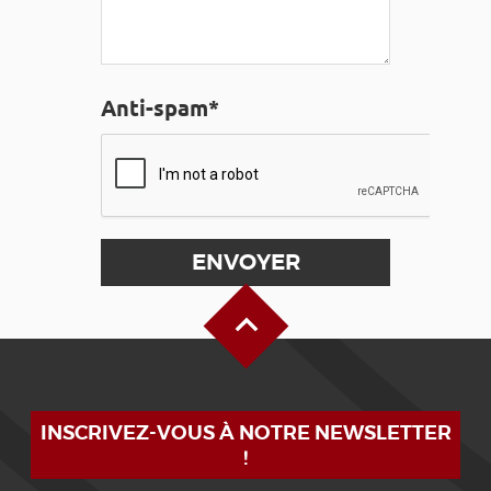
Anti-spam*
Haut de page
INSCRIVEZ-VOUS À NOTRE NEWSLETTER
!