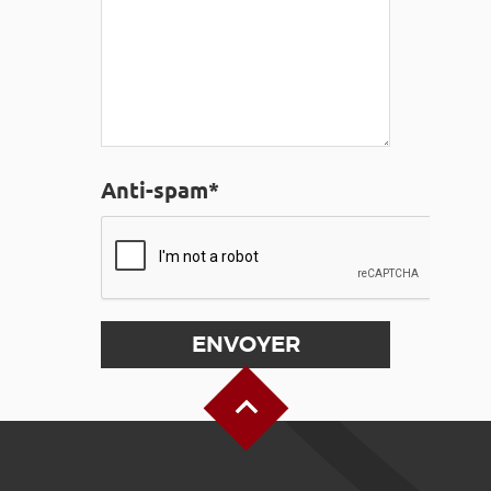
Anti-spam*
Haut de page