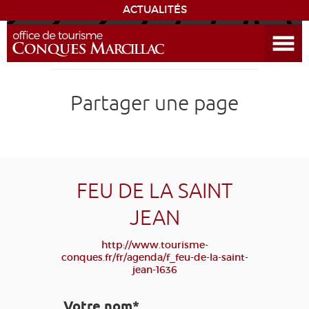
ACTUALITÉS
Ouvrir le menu
ENVIE
DE...
DÉCOUVRIR LA DESTINATION
Partager une page
CONQUES
EXPÉRIENCES
FEU DE LA SAINT
SÉJOURNER
JEAN
AGENDA
http://www.tourisme-
conques.fr/fr/agenda/f_feu-de-la-saint-
jean-1636
VENIR
Votre nom*