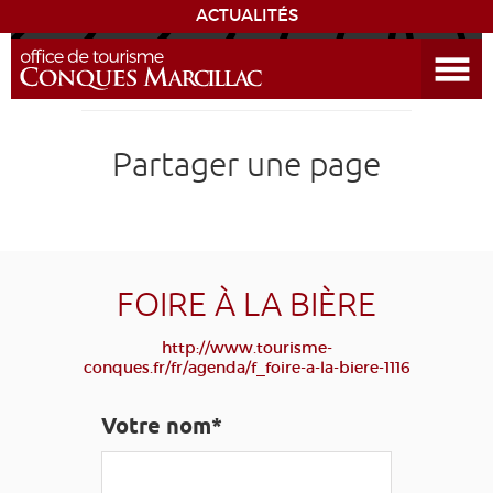
ACTUALITÉS
Ouvrir le menu
ENVIE
DE...
DÉCOUVRIR LA DESTINATION
Partager une page
CONQUES
EXPÉRIENCES
FOIRE À LA BIÈRE
SÉJOURNER
http://www.tourisme-
conques.fr/fr/agenda/f_foire-a-la-biere-1116
AGENDA
Votre nom*
VENIR