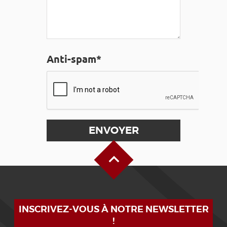
Anti-spam*
Haut de page
INSCRIVEZ-VOUS À NOTRE NEWSLETTER
!