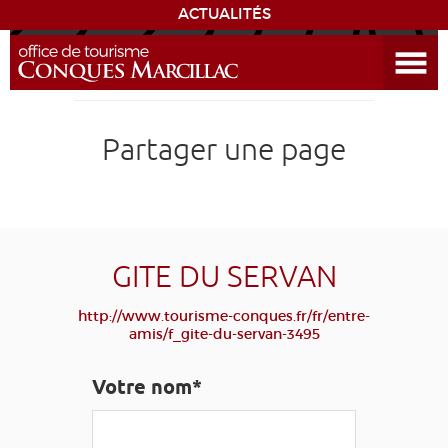
ACTUALITÉS
Ouvrir le menu
ENVIE
DE...
DÉCOUVRIR LA DESTINATION
Partager une page
CONQUES
EXPÉRIENCES
GITE DU SERVAN
SÉJOURNER
http://www.tourisme-conques.fr/fr/entre-
amis/f_gite-du-servan-3495
AGENDA
Votre nom*
VENIR