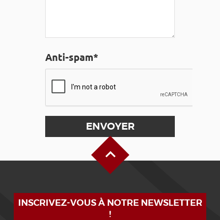
Anti-spam*
Haut de page
INSCRIVEZ-VOUS À NOTRE NEWSLETTER
!