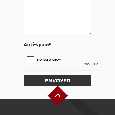
Anti-spam*
Haut de page