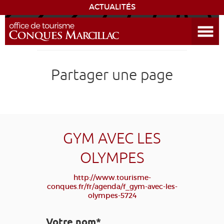
ACTUALITÉS
Ouvrir le menu
ENVIE
DE...
DÉCOUVRIR LA DESTINATION
Partager une page
CONQUES
EXPÉRIENCES
GYM AVEC LES
SÉJOURNER
OLYMPES
AGENDA
http://www.tourisme-
conques.fr/fr/agenda/f_gym-avec-les-
olympes-5724
VENIR
Votre nom*