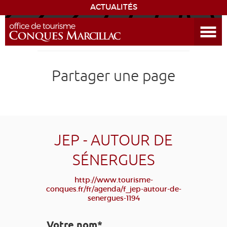
ACTUALITÉS
Ouvrir le menu
ENVIE
DE...
DÉCOUVRIR LA DESTINATION
Partager une page
CONQUES
EXPÉRIENCES
JEP - AUTOUR DE
SÉJOURNER
SÉNERGUES
AGENDA
http://www.tourisme-
conques.fr/fr/agenda/f_jep-autour-de-
senergues-1194
VENIR
Votre nom*