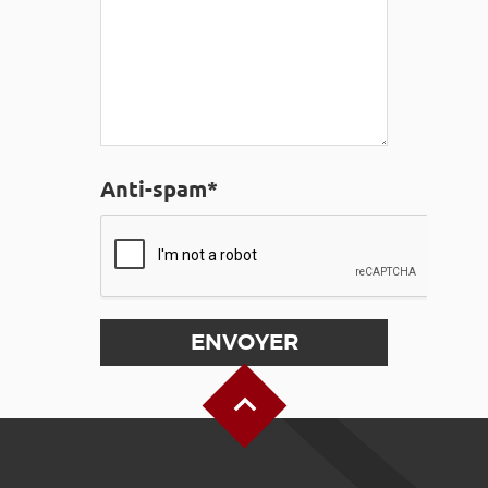
Anti-spam*
Haut de page