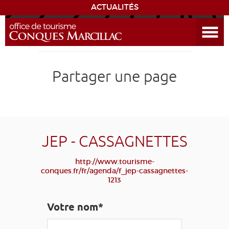
ACTUALITÉS
Ouvrir le menu
ENVIE
DE...
DÉCOUVRIR LA DESTINATION
Partager une page
CONQUES
EXPÉRIENCES
JEP - CASSAGNETTES
SÉJOURNER
http://www.tourisme-
conques.fr/fr/agenda/f_jep-cassagnettes-
1213
AGENDA
Votre nom*
VENIR