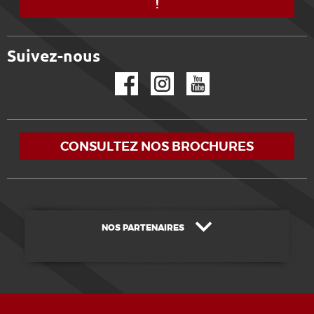
!
Suivez-nous
Facebook
Instagram
YouTube
CONSULTEZ NOS BROCHURES
NOS PARTENAIRES