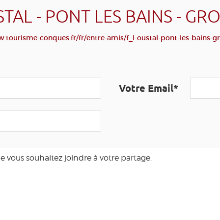
STAL - PONT LES BAINS - GR
.tourisme-conques.fr/fr/entre-amis/f_l-oustal-pont-les-bains-g
Votre Email*