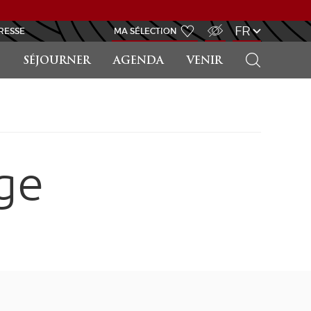
ACCÈS MALVOYANT
FR
RESSE
MA SÉLECTION
RECHERCHER
SÉJOURNER
AGENDA
VENIR
ge