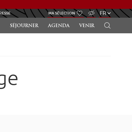
ACCÈS MALVOYANT
FR
RESSE
MA SÉLECTION
RECHERCHER
SÉJOURNER
AGENDA
VENIR
ge