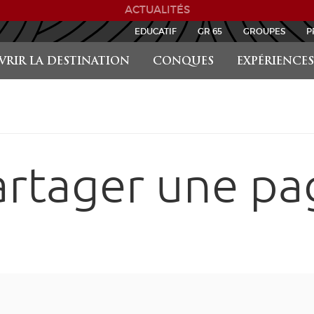
ACTUALITÉS
EDUCATIF
GR 65
GROUPES
P
RIR LA DESTINATION
CONQUES
EXPÉRIENCES
artager une pa