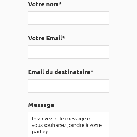
Votre nom*
EDUCATIF
GR 65
GROUPES
PRESSE
GRANDS SITES OCCITANIE
MA SÉLECTION
Votre Email*
ACCÈS MALVOYANT
FR
AVEYRON VIVRE VRAI
Email du destinataire*
Message