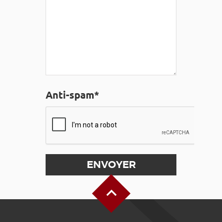
Anti-spam*
Haut de page