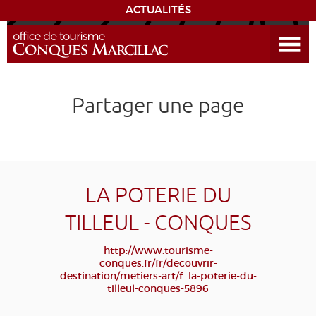
ACTUALITÉS
Ouvrir le menu
ENVIE
DE...
DÉCOUVRIR LA DESTINATION
Partager une page
CONQUES
EXPÉRIENCES
LA POTERIE DU
SÉJOURNER
TILLEUL - CONQUES
AGENDA
http://www.tourisme-
conques.fr/fr/decouvrir-
destination/metiers-art/f_la-poterie-du-
VENIR
tilleul-conques-5896