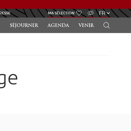
ACCÈS MALVOYANT
FR
RESSE
MA SÉLECTION
RECHERCHER
SÉJOURNER
AGENDA
VENIR
ge