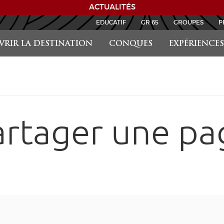
EDUCATIF
GR 65
GROUPES
P
RIR LA DESTINATION
CONQUES
EXPÉRIENCES
artager une pa