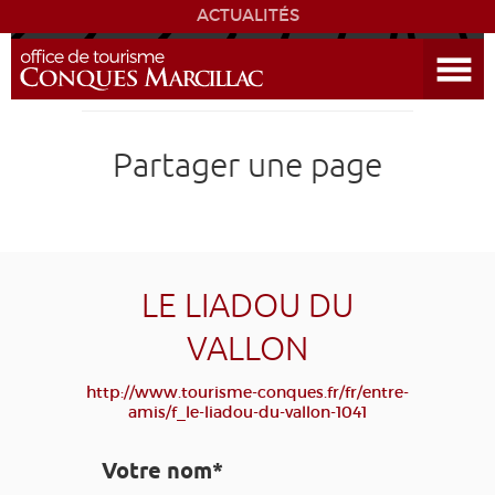
ACTUALITÉS
Ouvrir le menu
ENVIE
DE...
DÉCOUVRIR LA DESTINATION
Partager une page
CONQUES
EXPÉRIENCES
LE LIADOU DU
SÉJOURNER
VALLON
AGENDA
http://www.tourisme-conques.fr/fr/entre-
amis/f_le-liadou-du-vallon-1041
VENIR
Votre nom*