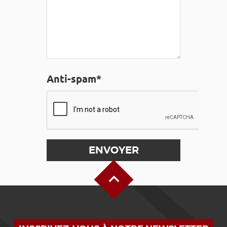
Anti-spam*
Haut de page