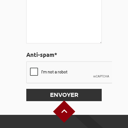
Anti-spam*
Haut de page