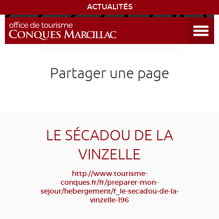
ACTUALITÉS
Ouvrir le menu
ENVIE
DE...
DÉCOUVRIR LA DESTINATION
Partager une page
CONQUES
EXPÉRIENCES
LE SÉCADOU DE LA
SÉJOURNER
VINZELLE
AGENDA
http://www.tourisme-
conques.fr/fr/preparer-mon-
sejour/hebergement/f_le-secadou-de-la-
VENIR
vinzelle-196