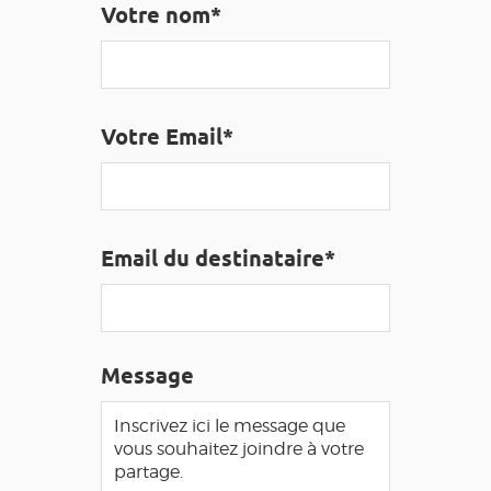
Votre nom*
EDUCATIF
GR 65
GROUPES
PRESSE
GRANDS SITES OCCITANIE
MA SÉLECTION
Votre Email*
ACCÈS MALVOYANT
FR
AVEYRON VIVRE VRAI
Email du destinataire*
Message