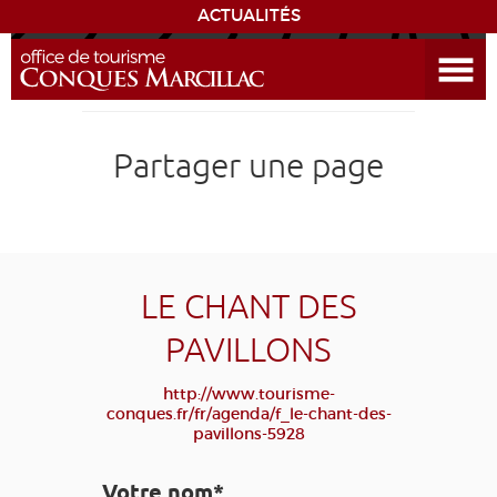
ACTUALITÉS
Ouvrir le menu
ENVIE
DE...
DÉCOUVRIR LA DESTINATION
Partager une page
CONQUES
EXPÉRIENCES
LE CHANT DES
SÉJOURNER
PAVILLONS
AGENDA
http://www.tourisme-
conques.fr/fr/agenda/f_le-chant-des-
pavillons-5928
VENIR
Votre nom*