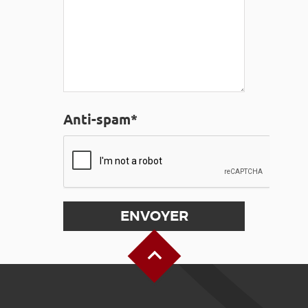
Anti-spam*
Haut de page