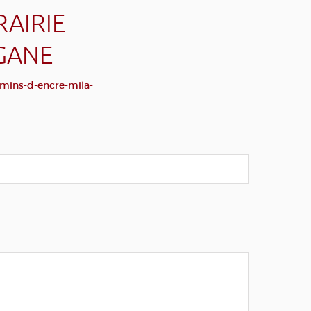
RAIRIE
NGANE
emins-d-encre-mila-