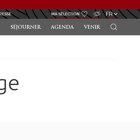
ACCÈS MALVOYANT
FR
RESSE
MA SÉLECTION
RECHERCHER
SÉJOURNER
AGENDA
VENIR
ge