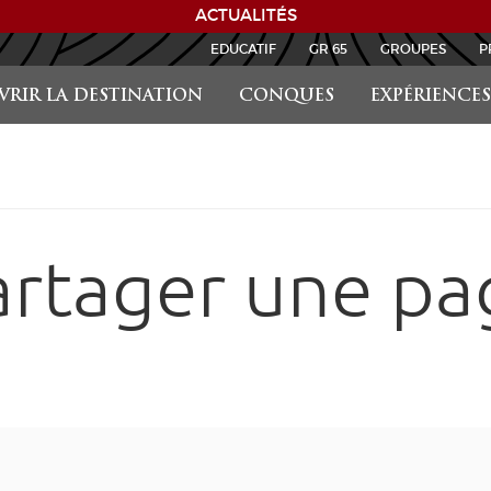
EDUCATIF
GR 65
GROUPES
P
RIR LA DESTINATION
CONQUES
EXPÉRIENCES
artager une pa