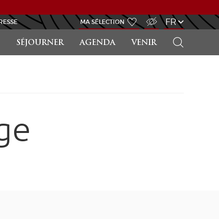
ACCÈS MALVOYANT
FR
RESSE
MA SÉLECTION
RECHERCHER
SÉJOURNER
AGENDA
VENIR
ge