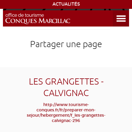
ACTUALITÉS
Ouvrir le menu
ENVIE
DE...
DÉCOUVRIR LA DESTINATION
Partager une page
CONQUES
EXPÉRIENCES
LES GRANGETTES -
SÉJOURNER
CALVIGNAC
AGENDA
http://www.tourisme-
conques.fr/fr/preparer-mon-
sejour/hebergement/f_les-grangettes-
VENIR
calvignac-296