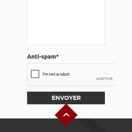
Anti-spam*
Haut de page