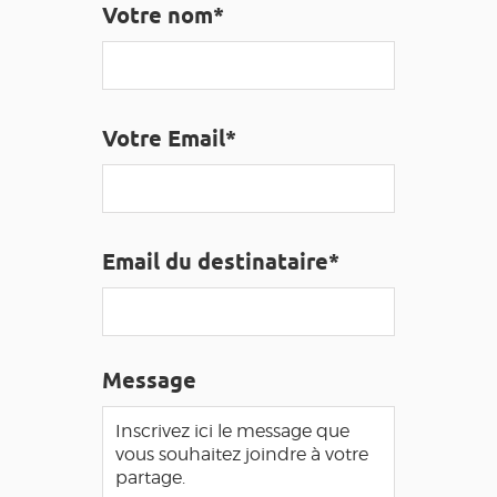
Votre nom*
EDUCATIF
GR 65
GROUPES
PRESSE
GRANDS SITES OCCITANIE
MA SÉLECTION
Votre Email*
ACCÈS MALVOYANT
FR
AVEYRON VIVRE VRAI
Email du destinataire*
Message