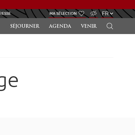
ACCÈS MALVOYANT
FR
RESSE
MA SÉLECTION
RECHERCHER
SÉJOURNER
AGENDA
VENIR
ge