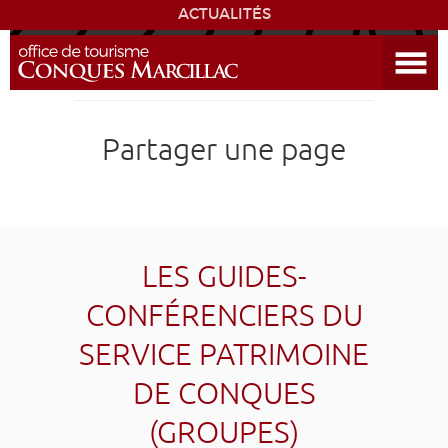
ACTUALITÉS
Ouvrir le menu
ENVIE
DE...
DÉCOUVRIR LA DESTINATION
Partager une page
CONQUES
EXPÉRIENCES
LES GUIDES-
SÉJOURNER
CONFÉRENCIERS DU
SERVICE PATRIMOINE
AGENDA
DE CONQUES
VENIR
(GROUPES)