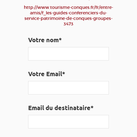
EDUCATIF
GR 65
GROUPES
PRESSE
http://www.tourisme-conques.fr/fr/entre-
amis/f_les-guides-conferenciers-du-
GRANDS SITES OCCITANIE
service-patrimoine-de-conques-groupes-
3473
MA SÉLECTION
Votre nom*
ACCÈS MALVOYANT
FR
AVEYRON VIVRE VRAI
Votre Email*
Email du destinataire*