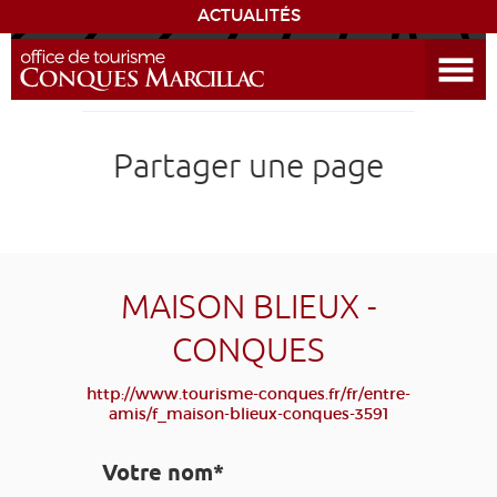
ACTUALITÉS
Ouvrir le menu
ENVIE
DE...
DÉCOUVRIR LA DESTINATION
Partager une page
CONQUES
EXPÉRIENCES
MAISON BLIEUX -
SÉJOURNER
CONQUES
AGENDA
http://www.tourisme-conques.fr/fr/entre-
amis/f_maison-blieux-conques-3591
VENIR
Votre nom*