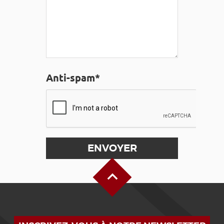
Anti-spam*
Haut de page