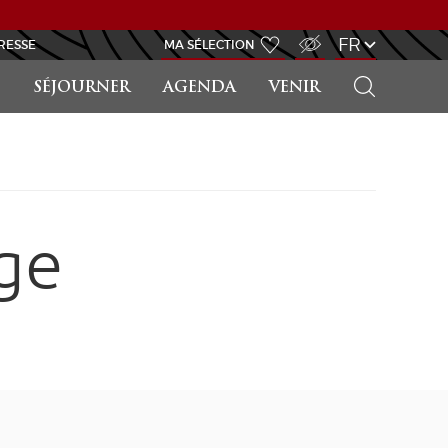
ACCÈS MALVOYANT
FR
RESSE
MA SÉLECTION
RECHERCHER
SÉJOURNER
AGENDA
VENIR
ge