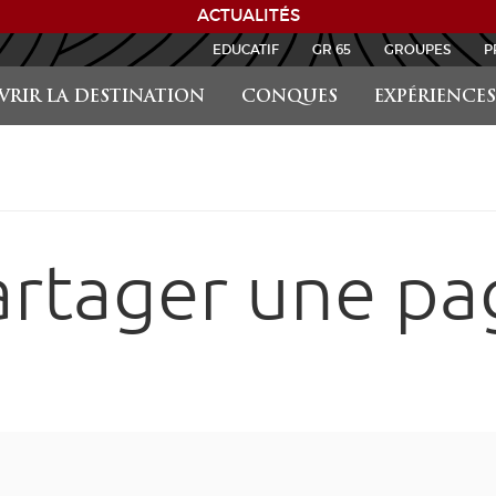
EDUCATIF
GR 65
GROUPES
P
RIR LA DESTINATION
CONQUES
EXPÉRIENCES
artager une pa