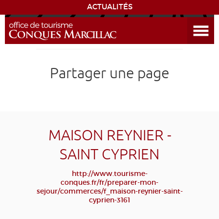
ACTUALITÉS
Ouvrir le menu
ENVIE
DE...
DÉCOUVRIR LA DESTINATION
Partager une page
CONQUES
EXPÉRIENCES
MAISON REYNIER -
SÉJOURNER
SAINT CYPRIEN
AGENDA
http://www.tourisme-
conques.fr/fr/preparer-mon-
sejour/commerces/f_maison-reynier-saint-
VENIR
cyprien-3161