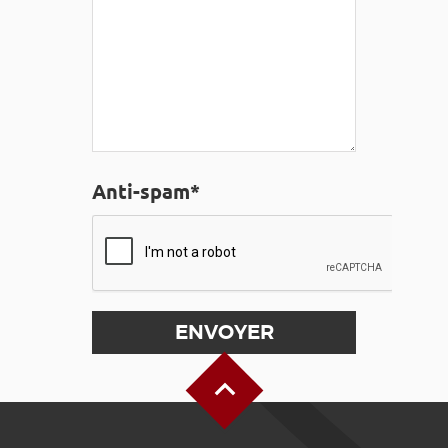
Anti-spam*
Haut de page