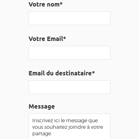
Votre nom*
EDUCATIF
GR 65
GROUPES
PRESSE
GRANDS SITES OCCITANIE
MA SÉLECTION
Votre Email*
ACCÈS MALVOYANT
FR
AVEYRON VIVRE VRAI
Email du destinataire*
Message