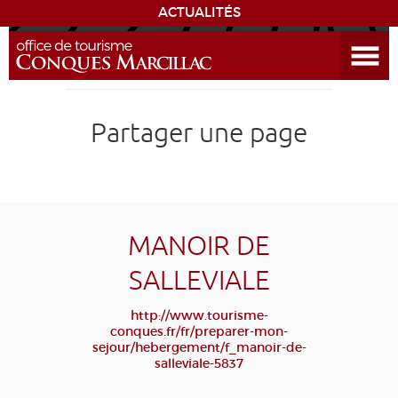
ACTUALITÉS
Ouvrir le menu
ENVIE
DE...
DÉCOUVRIR LA DESTINATION
Partager une page
CONQUES
EXPÉRIENCES
MANOIR DE
SÉJOURNER
SALLEVIALE
AGENDA
http://www.tourisme-
conques.fr/fr/preparer-mon-
sejour/hebergement/f_manoir-de-
VENIR
salleviale-5837