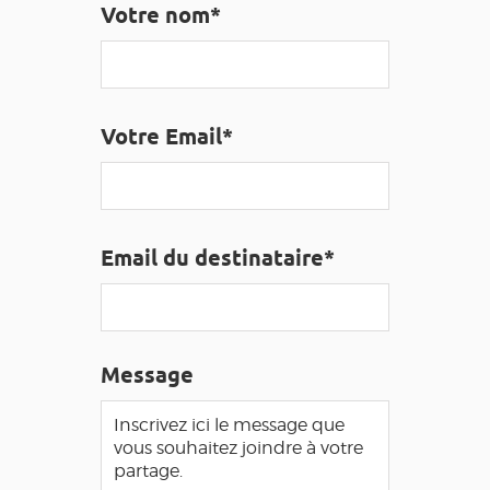
Votre nom*
EDUCATIF
GR 65
GROUPES
PRESSE
GRANDS SITES OCCITANIE
MA SÉLECTION
Votre Email*
ACCÈS MALVOYANT
FR
AVEYRON VIVRE VRAI
Email du destinataire*
Message