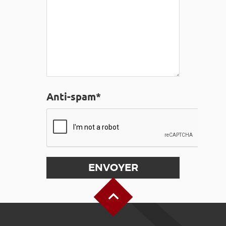
Anti-spam*
Haut de page