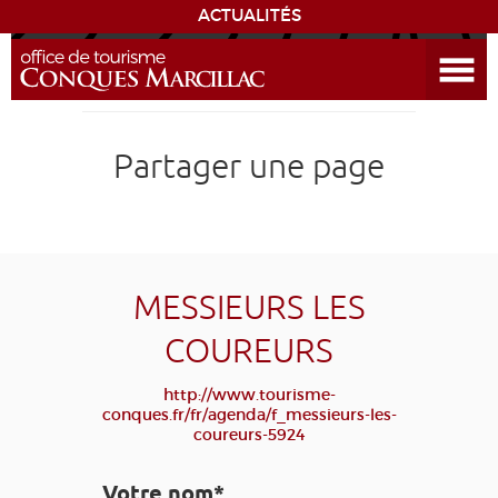
ACTUALITÉS
Ouvrir le menu
ENVIE
DE...
DÉCOUVRIR LA DESTINATION
Partager une page
CONQUES
EXPÉRIENCES
MESSIEURS LES
SÉJOURNER
COUREURS
AGENDA
http://www.tourisme-
conques.fr/fr/agenda/f_messieurs-les-
coureurs-5924
VENIR
Votre nom*