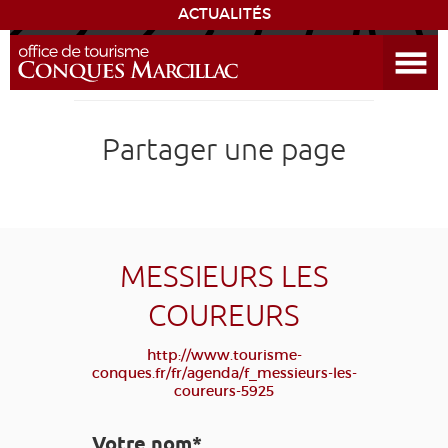
ACTUALITÉS
Ouvrir le menu
ENVIE
DE...
DÉCOUVRIR LA DESTINATION
Partager une page
CONQUES
EXPÉRIENCES
MESSIEURS LES
SÉJOURNER
COUREURS
AGENDA
http://www.tourisme-
conques.fr/fr/agenda/f_messieurs-les-
coureurs-5925
VENIR
Votre nom*