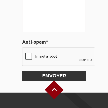
Anti-spam*
Haut de page