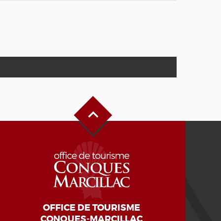
Haut de page
OFFICE DE TOURISME
CONQUES-MARCILLAC