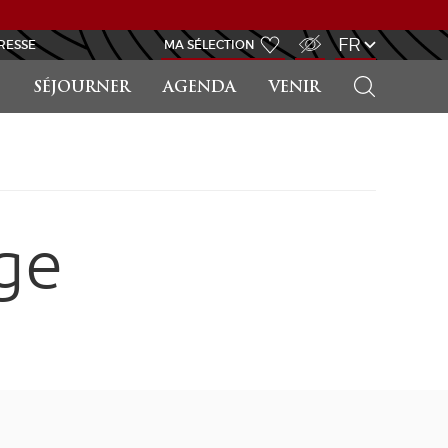
ACCÈS MALVOYANT
FR
RESSE
MA SÉLECTION
RECHERCHER
SÉJOURNER
AGENDA
VENIR
ge