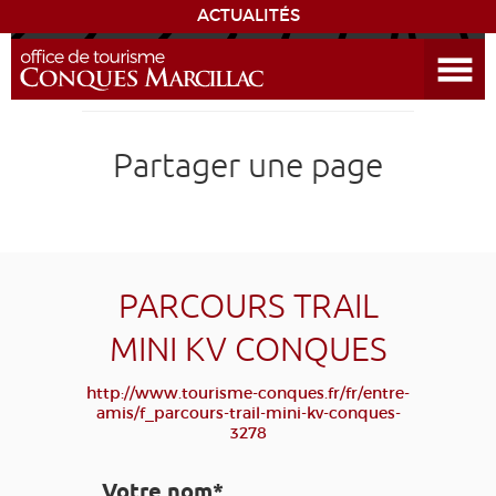
ACTUALITÉS
Ouvrir le menu
ENVIE
DE...
DÉCOUVRIR LA DESTINATION
Partager une page
CONQUES
EXPÉRIENCES
PARCOURS TRAIL
SÉJOURNER
MINI KV CONQUES
AGENDA
http://www.tourisme-conques.fr/fr/entre-
amis/f_parcours-trail-mini-kv-conques-
3278
VENIR
Votre nom*