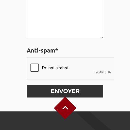
Anti-spam*
Haut de page