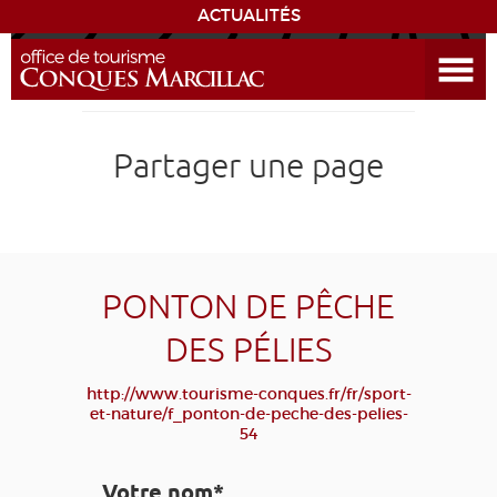
ACTUALITÉS
Ouvrir le menu
ENVIE
DE...
DÉCOUVRIR LA DESTINATION
Partager une page
CONQUES
EXPÉRIENCES
PONTON DE PÊCHE
SÉJOURNER
DES PÉLIES
AGENDA
http://www.tourisme-conques.fr/fr/sport-
et-nature/f_ponton-de-peche-des-pelies-
54
VENIR
Votre nom*