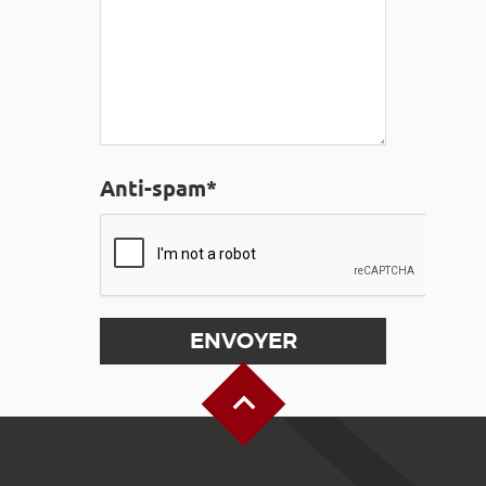
Anti-spam*
Haut de page