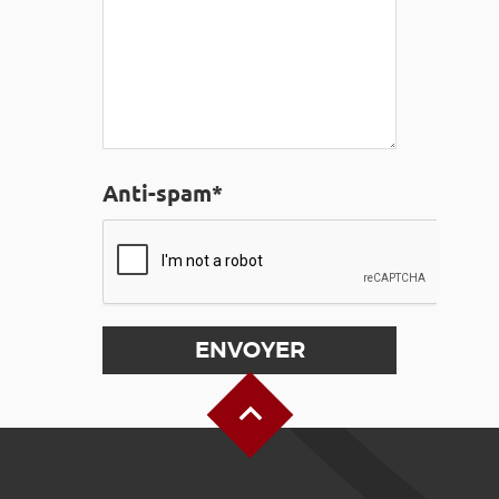
Anti-spam*
Haut de page