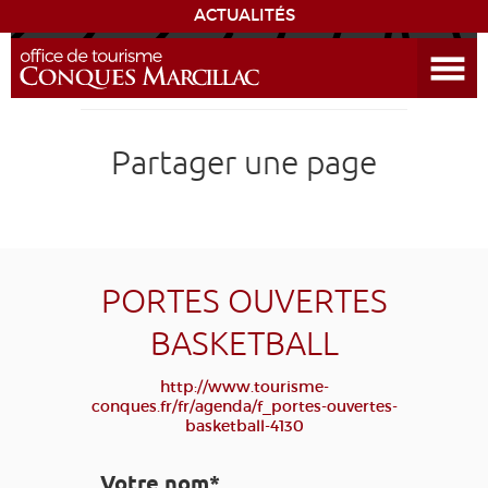
ACTUALITÉS
Ouvrir le menu
ENVIE
DE...
DÉCOUVRIR LA DESTINATION
Partager une page
CONQUES
EXPÉRIENCES
PORTES OUVERTES
SÉJOURNER
BASKETBALL
AGENDA
http://www.tourisme-
conques.fr/fr/agenda/f_portes-ouvertes-
basketball-4130
VENIR
Votre nom*