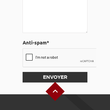
Anti-spam*
Haut de page