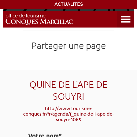
ACTUALITÉS
Ouvrir le menu
ENVIE
DE...
DÉCOUVRIR LA DESTINATION
Partager une page
CONQUES
EXPÉRIENCES
QUINE DE L'APE DE
SÉJOURNER
SOUYRI
AGENDA
http://www.tourisme-
conques.fr/fr/agenda/f_quine-de-l-ape-de-
souyri-4063
VENIR
Votre nom*