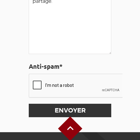
Anti-spam*
Haut de page