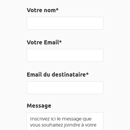
EDUCATIF
GR 65
GROUPES
PRESSE
Votre nom*
GRANDS SITES OCCITANIE
MA SÉLECTION
Votre Email*
ACCÈS MALVOYANT
FR
AVEYRON VIVRE VRAI
Email du destinataire*
Message