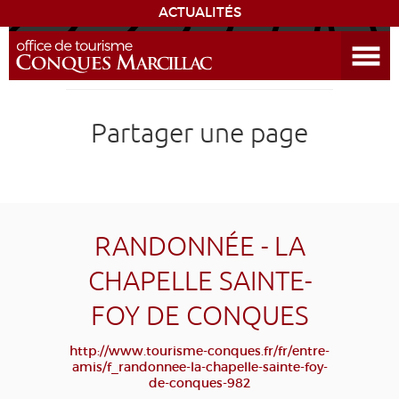
ACTUALITÉS
Ouvrir le menu
ENVIE
DE...
DÉCOUVRIR LA DESTINATION
Partager une page
CONQUES
EXPÉRIENCES
RANDONNÉE - LA
SÉJOURNER
CHAPELLE SAINTE-
FOY DE CONQUES
AGENDA
http://www.tourisme-conques.fr/fr/entre-
VENIR
amis/f_randonnee-la-chapelle-sainte-foy-
de-conques-982