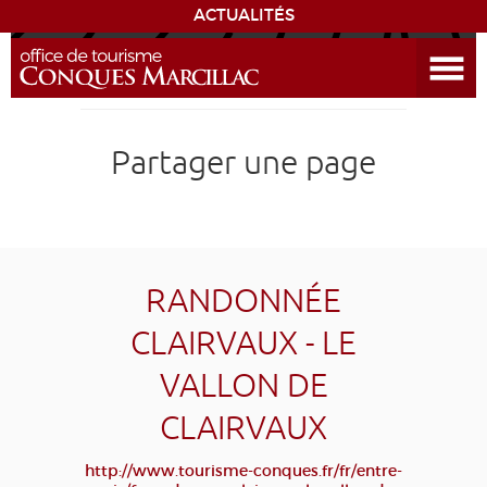
ACTUALITÉS
Ouvrir le menu
ENVIE
DE...
DÉCOUVRIR LA DESTINATION
Partager une page
CONQUES
EXPÉRIENCES
RANDONNÉE
SÉJOURNER
CLAIRVAUX - LE
VALLON DE
AGENDA
CLAIRVAUX
VENIR
http://www.tourisme-conques.fr/fr/entre-