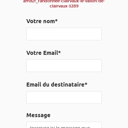
amis/f_randonnee-clairvaux-le-vallon-de-
EDUCATIF
GR 65
GROUPES
PRESSE
clairvaux-3289
GRANDS SITES OCCITANIE
Votre nom*
MA SÉLECTION
ACCÈS MALVOYANT
FR
Votre Email*
AVEYRON VIVRE VRAI
Email du destinataire*
Message