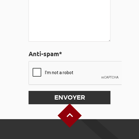
Anti-spam*
Haut de page