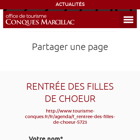
ACTUALITÉS
Ouvrir le menu
ENVIE
DE...
DÉCOUVRIR LA DESTINATION
Partager une page
CONQUES
EXPÉRIENCES
RENTRÉE DES FILLES
SÉJOURNER
DE CHOEUR
AGENDA
http://www.tourisme-
conques.fr/fr/agenda/f_rentree-des-filles-
de-choeur-5723
VENIR
Votre nom*