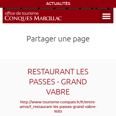
ACTUALITÉS
Ouvrir le menu
ENVIE
DE...
DÉCOUVRIR LA DESTINATION
Partager une page
CONQUES
EXPÉRIENCES
RESTAURANT LES
SÉJOURNER
PASSES - GRAND
VABRE
AGENDA
http://www.tourisme-conques.fr/fr/entre-
VENIR
amis/f_restaurant-les-passes-grand-vabre-
1683