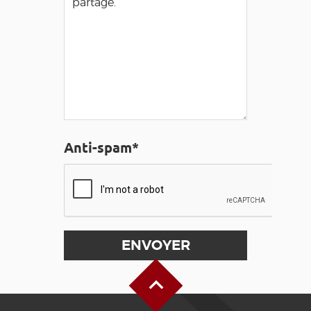
Anti-spam*
Haut de page