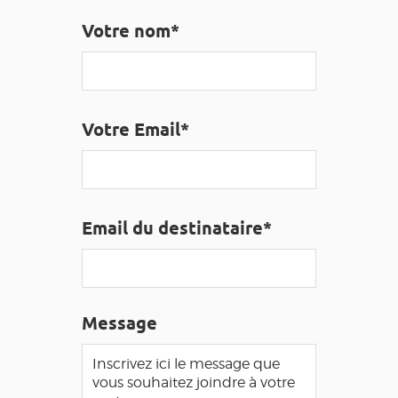
EDUCATIF
GR 65
GROUPES
PRESSE
Votre nom*
GRANDS SITES OCCITANIE
MA SÉLECTION
Votre Email*
ACCÈS MALVOYANT
FR
AVEYRON VIVRE VRAI
Email du destinataire*
Message