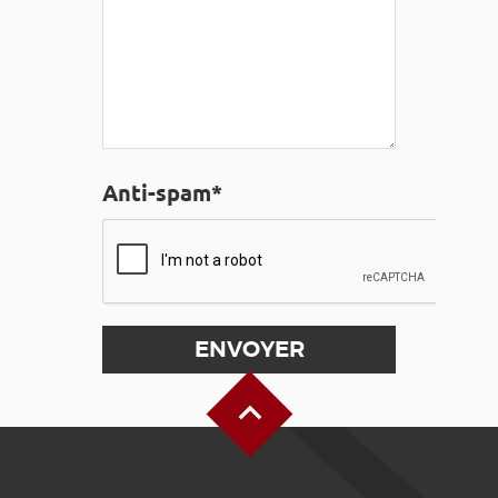
Anti-spam*
Haut de page