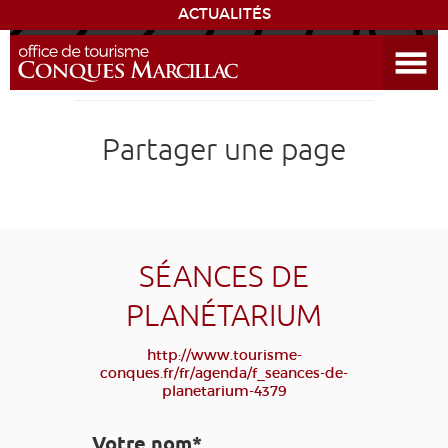
ACTUALITÉS
Ouvrir le menu
ENVIE
DE...
DÉCOUVRIR LA DESTINATION
Partager une page
CONQUES
EXPÉRIENCES
SÉANCES DE
SÉJOURNER
PLANÉTARIUM
AGENDA
http://www.tourisme-
conques.fr/fr/agenda/f_seances-de-
planetarium-4379
VENIR
Votre nom*