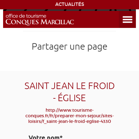
ACTUALITÉS
Ouvrir le menu
ENVIE
DE...
DÉCOUVRIR LA DESTINATION
Partager une page
CONQUES
EXPÉRIENCES
SAINT JEAN LE FROID
SÉJOURNER
- ÉGLISE
AGENDA
http://www.tourisme-
conques.fr/fr/preparer-mon-sejour/sites-
loisirs/f_saint-jean-le-froid-eglise-4330
VENIR
Votre nom*