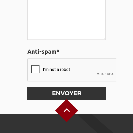
Anti-spam*
Haut de page