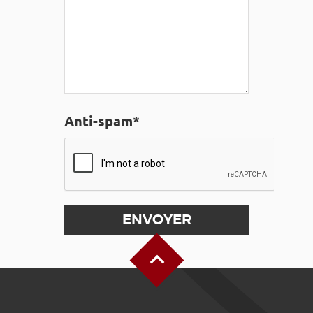
Anti-spam*
Haut de page