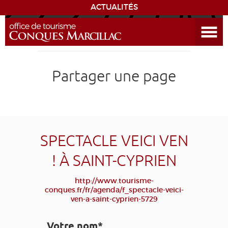
ACTUALITÉS
Ouvrir le menu
ENVIE
DE...
DÉCOUVRIR LA DESTINATION
Partager une page
CONQUES
EXPÉRIENCES
SPECTACLE VEICI VEN
SÉJOURNER
! À SAINT-CYPRIEN
AGENDA
http://www.tourisme-
conques.fr/fr/agenda/f_spectacle-veici-
ven-a-saint-cyprien-5729
VENIR
Votre nom*