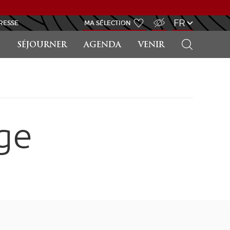
ACCÈS MALVOYANT
FR
RESSE
MA SÉLECTION
RECHERCHER
SÉJOURNER
AGENDA
VENIR
ge