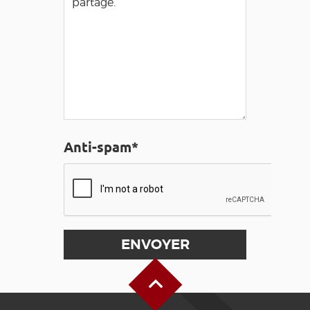
Anti-spam*
Haut de page