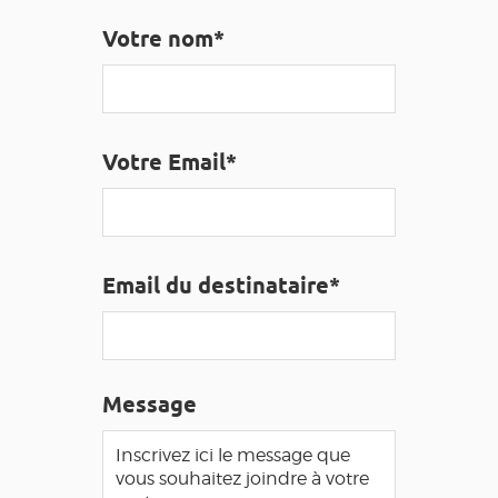
EDUCATIF
GR 65
GROUPES
PRESSE
Votre nom*
GRANDS SITES OCCITANIE
MA SÉLECTION
Votre Email*
ACCÈS MALVOYANT
FR
AVEYRON VIVRE VRAI
Email du destinataire*
Message