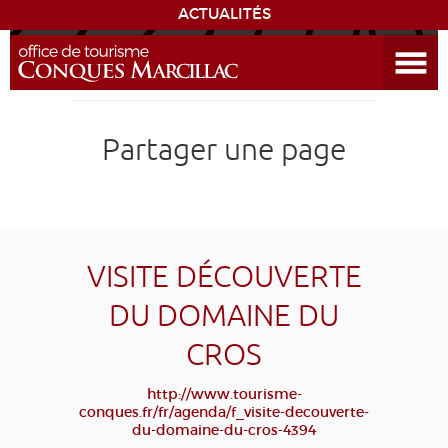
ACTUALITÉS
Ouvrir le menu
ENVIE
DE...
DÉCOUVRIR LA DESTINATION
Partager une page
CONQUES
EXPÉRIENCES
VISITE DÉCOUVERTE
SÉJOURNER
DU DOMAINE DU
CROS
AGENDA
http://www.tourisme-
VENIR
conques.fr/fr/agenda/f_visite-decouverte-
du-domaine-du-cros-4394