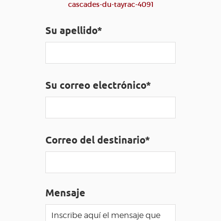
cascades-du-tayrac-4091
ACCESO PARA DISCAPACITADOS
ES
Su apellido*
AVEYRON VIVRE VRAI
Su correo electrónico*
Correo del destinario*
Mensaje