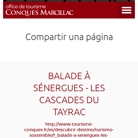
Abrir el menú
DESCUBRIR EL DESTINO
Compartir una página
CONQUES
PREPARAR MI ESTADÍA
LLEGAR
BALADE À
SÉNERGUES - LES
AGENDA
CASCADES DU
EDUCATIVO
COMPOSTELA
GRUPO
PRENSA
TAYRAC
GRANDS SITES OCCITANIE
http://www.tourisme-
MI SELECCIÓN
conques.fr/es/descubrir-destino/turismo-
sostenible/f_balade-a-senergues-les-