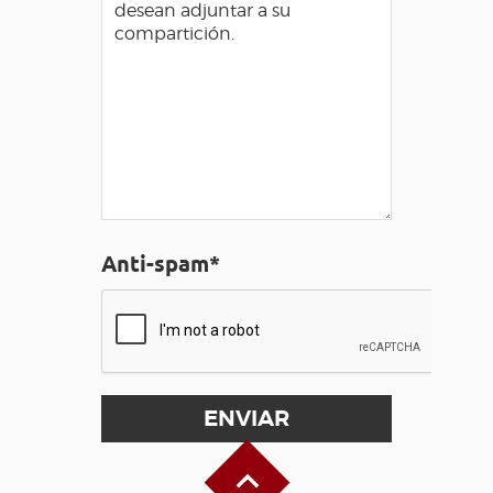
Anti-spam*
Alto de la página