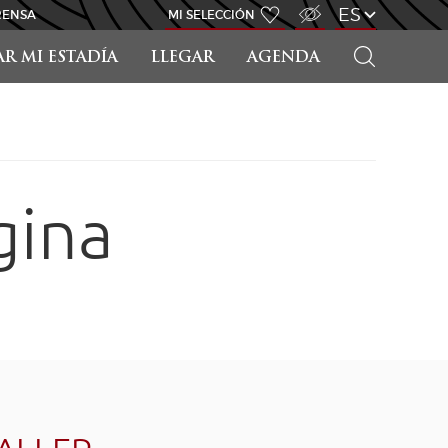
ACCESO PARA DISCAPACITADOS
ES
RENSA
MI SELECCIÓN
BUSCAR
AR MI ESTADÍA
LLEGAR
AGENDA
gina