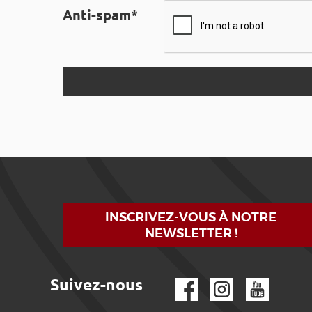
Anti-spam*
INSCRIVEZ-VOUS À NOTRE
NEWSLETTER !
Suivez-nous
Facebook
Instagram
YouTube