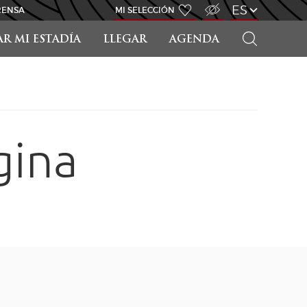
ACCESO PARA DISCAPACITADOS
ES
RENSA
MI SELECCIÓN
BUSCAR
AR MI ESTADÍA
LLEGAR
AGENDA
gina