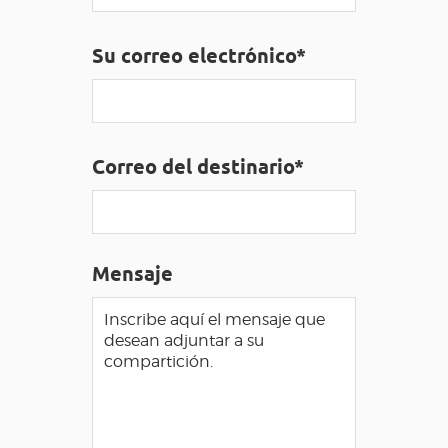
ACCESO PARA DISCAPACITADOS
ES
Su correo electrónico*
AVEYRON VIVRE VRAI
Correo del destinario*
Mensaje