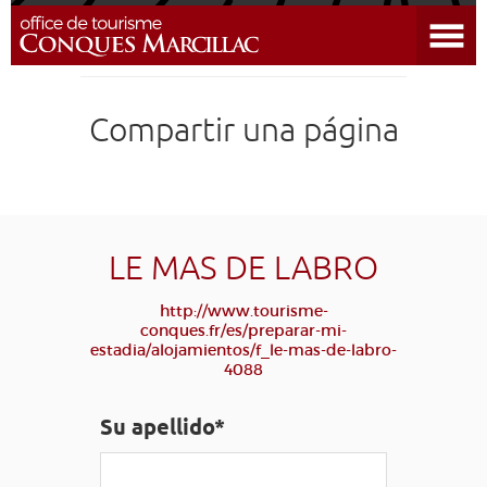
Abrir el menú
DESCUBRIR EL DESTINO
Compartir una página
CONQUES
PREPARAR MI ESTADÍA
LLEGAR
LE MAS DE LABRO
http://www.tourisme-
AGENDA
conques.fr/es/preparar-mi-
estadia/alojamientos/f_le-mas-de-labro-
4088
EDUCATIVO
COMPOSTELA
GRUPO
PRENSA
GRANDS SITES OCCITANIE
Su apellido*
MI SELECCIÓN