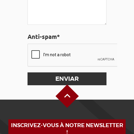
Anti-spam*
Alto de la página
INSCRIVEZ-VOUS À NOTRE NEWSLETTER
!